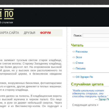
9 столетия
КАРТА САЙТА
ДРУЗЬЯ
ФОРУМ
Поиск:
Читать
Рассказы
Эссе
уна заливает тусклым светом старое кладбище,
Стихи
е снегом могилы. Старому Западному кладбищу,
уже более двухсот лет. На огороженном высокой
Письма
ой души, но у высоких окон расположенного по
витерианской церкви, в безмолвном ожидании
Об Эдгаре По
человек, вооруженных биноклями, фотоаппаратами
Случайная цитата
ьто и одеяла, другие дремлют в теплых машинах.
ят в сторону кладбища.
Когда школьники хотят
обмануть старших, они
толпе далеко за полночь. В кладбищенские ворота
способны творить чудеса.
я высокий мужчина в черном пальто. Его лицо
—
Эдгар П
, в руке он держит небольшой сверток. Через
Следующая цитата »
видят и из Вестминстер-холла. Он подходит к