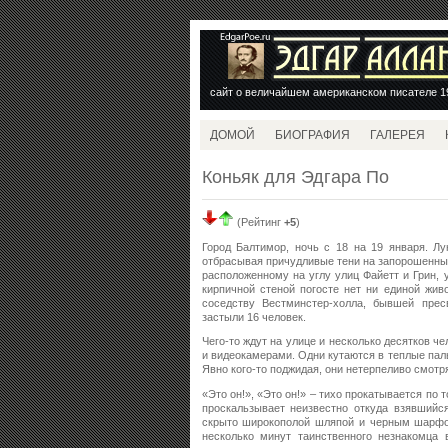
сайт о величайшем американском писателе 1
ДОМОЙ
БИОГРАФИЯ
ГАЛЕРЕЯ
Коньяк для Эдгара По
(Рейтинг
+5
)
Город Балтимор, ночь с 18 на 19 января. Л
отбрасывая причудливые тени на запорошенны
расположенному на углу улиц Файетт и Грин, 
кирпичной стеной погосте нет ни единой жив
соседству Вестминстер-холла, бывшей прес
застыли 16 человек.
Чего-то ждут на улице и несколько десятков 
и видеокамерами. Одни кутаются в теплые пал
Явно кого-то поджидая, они нетерпеливо смотр
«Это он!», «Это он!» – тихо прокатывается по 
проскальзывает неизвестно откуда взявшийс
скрыто широкополой шляпой и черным шарфом
несколько минут таинственного незнакомца 