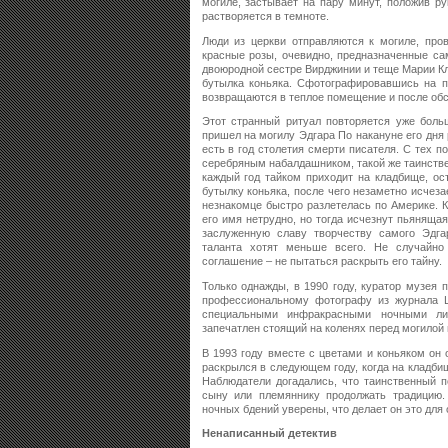
могиле, застывает на пару минут, положив ру
растворяется в темноте.
Люди из церкви отправляются к могиле, пров
красные розы, очевидно, предназначенные с
двоюродной сестре Вирджинии и теще Марии К
бутылка коньяка. Сфотографировавшись на п
возвращаются в теплое помещение и после об
Этот странный ритуал повторяется уже боль
пришел на могилу Эдгара По накануне его дня р
есть в год столетия смерти писателя. С тех п
серебряным набалдашником, такой же таинстве
каждый год тайком приходит на кладбище, ос
бутылку коньяка, после чего незаметно исчез
незнакомце быстро разлетелась по Америке. К
его имя нетрудно, но тогда исчезнут пьяняща
заслуженную славу творчеству самого Эдга
таланта хотят меньше всего. Не случайн
соглашение – не пытаться раскрыть его тайну.
Только однажды, в 1990 году, куратор музе
профессиональному фотографу из журнала 
специальными инфракрасными ночными ли
запечатлен стоящий на коленях перед могилой
В 1993 году вместе с цветами и коньяком он
раскрылся в следующем году, когда на кладб
Наблюдатели догадались, что таинственный п
сыну или племяннику продолжать традицию.
ночных бдений уверены, что делает он это для 
Ненаписанный детектив