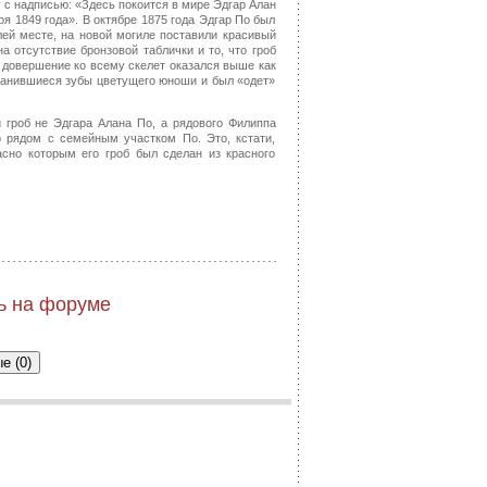
 с надписью: «Здесь покоится в мире Эдгар Алан
ря 1849 года». В октябре 1875 года Эдгар По был
лей месте, на новой могиле поставили красивый
на отсутствие бронзовой таблички и то, что гроб
 В довершение ко всему скелет оказался выше как
ранившиеся зубы цветущего юноши и был «одет»
 гроб не Эдгара Алана По, а рядового Филиппа
о рядом с семейным участком По. Это, кстати,
асно которым его гроб был сделан из красного
ь на форуме
е (0)