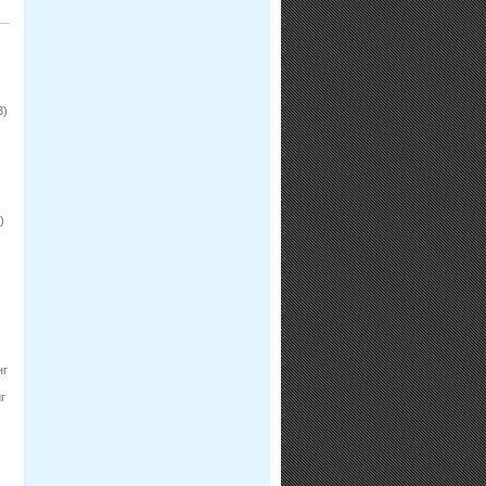
3)
)
нг
г