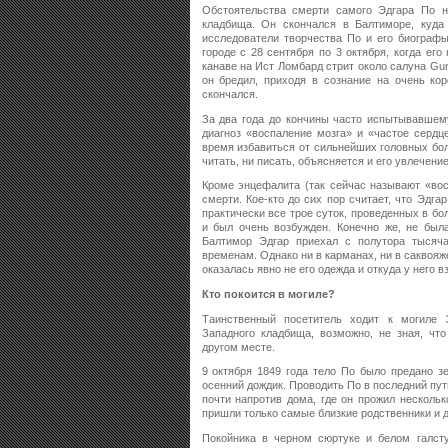
Обстоятельства смерти самого Эдгара По н
кладбища. Он скончался в Балтиморе, куда
исследователи творчества По и его биографы
городе с 28 сентября по 3 октября, когда ег
канаве на Ист Ломбард стрит около салуна Gunn
он бредил, приходя в сознание на очень ко
скончался.
За два года до кончины часто испытывавшем
диагноз «воспаление мозга» и «частое сердц
время избавиться от сильнейших головных боле
читать, ни писать, объясняется и его увлечени
Кроме энцефалита (так сейчас называют «вос
смерти. Кое-кто до сих пор считает, что Эдг
практически все трое суток, проведенных в б
и был очень возбужден. Конечно же, не была
Балтимор Эдгар приехал с полутора тысяч
временам. Однако ни в карманах, ни в саквояж
оказалась явно не его одежда и откуда у него в
Кто покоится в могиле?
Таинственный посетитель ходит к могиле 
Западного кладбища, возможно, не зная, что
другом месте.
9 октября 1849 года тело По было предано з
осенний дождик. Проводить По в последний пу
почти напротив дома, где он прожил нескольк
пришли только самые близкие родственники и д
Покойника в черном сюртуке и белом галст