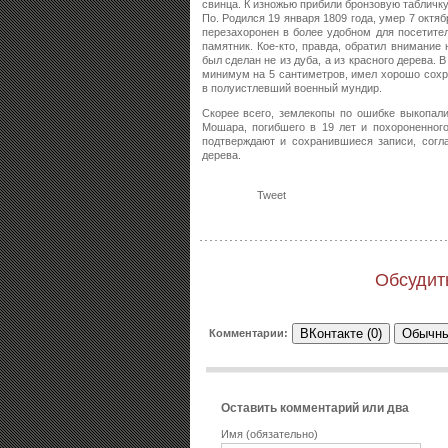
свинца. К изножью прибили бронзовую табличку
По. Родился 19 января 1809 года, умер 7 октяб
перезахоронен в более удобном для посетите
памятник. Кое-кто, правда, обратил внимание 
был сделан не из дуба, а из красного дерева.
минимум на 5 сантиметров, имел хорошо сох
в полуистлевший военный мундир.
Скорее всего, землекопы по ошибке выкопали
Мошара, погибшего в 19 лет и похороненног
подтверждают и сохранившиеся записи, согл
дерева.
Tweet
Обсудит
ВКонтакте (0)
Обычны
Комментарии:
Оставить комментарий или два
Имя (обязательно)