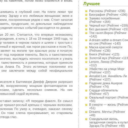
ку на памятник, потом низко кланяется и вновь
Лучшее
Рассказы
(Рейтинг +236)
аливаясь в глубокий снег. На плите лежат три
Биография
(Рейтинг +196)
амому Эдгару и его любимым женщинам: жене и
Заживо погребенные
лемм, похороненным рядом с ним. Стоит начатая
(Рейтинг +164)
амять, продрогшие, но довольные наблюдатели
Черный кот
(Рейтинг +159)
суждения ночных событий расходятся по домам.
Без дыхания
(Рейтинг +15
The raven.Ворон
(Рейтинг
ше 20 лет. Считается, что впервые незнакомец
+142)
ождения, в ночь с 18 на 19 января 1949 года, то
A dream within a dream.Сон
ор человек в черном пальто и шляпе с тростью с
во сне
(Рейтинг +140)
нный и мрачный, как герои рассказов и поэм По,
Маска красной смерти
(Рейтинг +136)
тавляет на могиле три красные розы и початую
Книги
(Рейтинг +123)
ает под покровом темноты. Весть о таинственном
Золотой жук
(Рейтинг +113
онечно, выследить ночного посетителя и узнать
Lenore. Линор
(Рейтинг
я таинственность и романтика, которые принесли
+112)
ра Алана По. Этого истинные поклонники его
Убийство на улице Морг
о они заключили между собой неофициальное
(Рейтинг +107)
Annabel Lee. Аннабель-Ли
(Рейтинг +107)
я писателя в Балтиморе Джефф Джером разрешил
Падение дома Ашеров
Life, вооруженному мощным фотоаппаратом со
(Рейтинг +74)
нзами, сделать несколько снимков. На них
Сердце-обличитель
 невысокий седой мужчина.
(Рейтинг +67)
Овальный портрет
(Рейти
 оставил записку: «Я передам факел». Ее смысл
+56)
В смерти — жизнь
(Рейтин
ище пришел рослый крепыш с черными волосами.
+51)
оклонник По умер и, очевидно, наказал своему
Dreams. Мечты
(Рейтинг
 Он тоже слегка прихрамывает, но старожилы
+49)
отвода глаз.
Скандальная жизнь,
загадочная смерть и культ
Эдгара По
(Рейтинг +49)