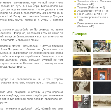
Sonnet — silence. Молчан
е менее таинственны, чем ночной посетитель
(Рейтинг +49)
 заехал по пути в Нью-Йорк. Многочисленные
Тишина
(Рейтинг +48)
 до сих пор не выяснили, что он делал в этом
Аудиокниги
(Рейтинг +46)
о нашли вечером в бессознательном состоянии в
Прыг-Скок
(Рейтинг +44)
er’s Hall. По тут же отвезли в больницу. Три дня
Стихотворения
(Рейтинг
роткие промежутки времени, а утром 7 октября
+40)
Похищенное письмо
(Рейтинг +40)
у мысли о самоубийстве По доктора поставили
ебиение». Наверное, желанием хоть на какое-то
Галерея
й, когда он был прикован к постели и не мог ни
е алкоголем, морфием и опием.
паление мозга»), назывались и другие причины
ар Алан По умер от… бешенства. Дело в том, что
ольнице, он выкрикивал нечленораздельные слова
 забыта и версия ограбления. Говорили, что в
ами долларов, очень большой суммой по тем
е денег не нашли. Непонятно и то, почему на нем
зялась чужая трость.
Эдгара По, расположенной в центре Старого
 останки писателя, скорее всего, покоятся в…
емле. День выдался ненастный, с утра моросил
ть на кладбище, по иронии судьбы расположенное
о лет и где написал свои первые произведения,
рузья.
уке положили в дубовый гроб, обитый листами