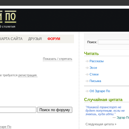
9 столетия
КАРТА САЙТА
ДРУЗЬЯ
ФОРУМ
Поиск:
Читать
Показать / спрятать
Рассказы
Эссе
Стихи
ме требуется
регистрация.
Письма
Об Эдгаре По
Случайная цитата
Никакой транспорт не
будет попутным, если не
знаешь, куда идти.
—
Эдгар П
Следующая цитата »
гаре По