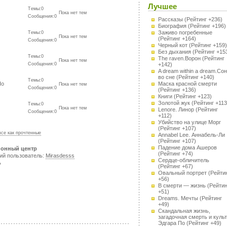
Лучшее
Темы:0
Пока нет тем
Сообщения:0
Рассказы
(Рейтинг +236)
Биография
(Рейтинг +196)
Заживо погребенные
Темы:0
Пока нет тем
(Рейтинг +164)
Сообщения:0
Черный кот
(Рейтинг +159)
Без дыхания
(Рейтинг +15
Темы:0
The raven.Ворон
(Рейтинг
Пока нет тем
+142)
Сообщения:0
A dream within a dream.Сон
во сне
(Рейтинг +140)
Темы:0
Маска красной смерти
По
Пока нет тем
Сообщения:0
(Рейтинг +136)
Книги
(Рейтинг +123)
Золотой жук
(Рейтинг +113
Темы:0
Пока нет тем
Lenore. Линор
(Рейтинг
Сообщения:0
+112)
Убийство на улице Морг
(Рейтинг +107)
все как прочтенные
Annabel Lee. Аннабель-Ли
(Рейтинг +107)
Падение дома Ашеров
онный центр
(Рейтинг +74)
ний пользователь:
Mirasdesss
Сердце-обличитель
ь
(Рейтинг +67)
Овальный портрет
(Рейти
+56)
В смерти — жизнь
(Рейтин
+51)
Dreams. Мечты
(Рейтинг
+49)
Скандальная жизнь,
загадочная смерть и культ
Эдгара По
(Рейтинг +49)