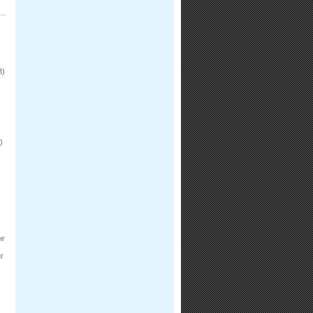
3)
)
нг
г