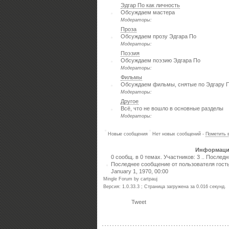
Эдгар По как личность
Обсуждаем мастера
Модераторы:
Проза
Обсуждаем прозу Эдгара По
Модераторы:
Поэзия
Обсуждаем поэзию Эдгара По
Модераторы:
Фильмы
Обсуждаем фильмы, снятые по Эдгару 
Модераторы:
Другое
Всё, что не вошло в основные разделы
Модераторы:
Новые сообщения
Нет новых сообщений -
Пометить 
Информаци
0 сообщ. в 0 темах. Участников: 3 .. Послед
Последнее сообщение от пользователя гост
January 1, 1970, 00:00
Mingle Forum by cartpauj
Версия: 1.0.33.3 ; Страница загружена за 0.016 секунд.
Tweet