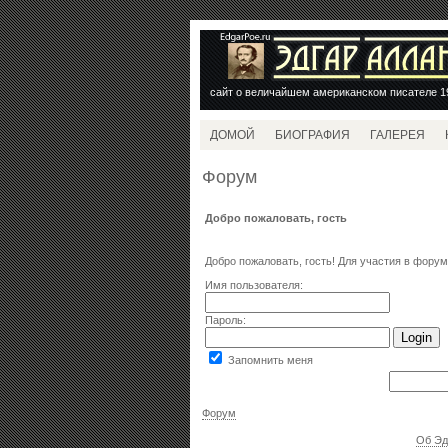
сайт о величайшем американском писателе 1
ДОМОЙ
БИОГРАФИЯ
ГАЛЕРЕЯ
Форум
Добро пожаловать,
гость
Добро пожаловать, гость! Для участия в фору
Имя пользователя:
Пароль:
Запомнить меня
Форум
Об Эд