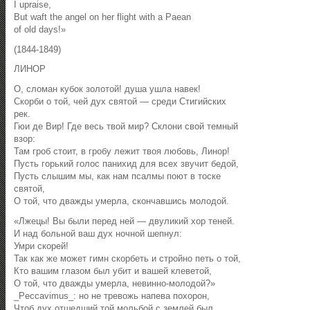
I upraise,
But waft the angel on her flight with a Paean
of old days!»
(1844-1849)
ЛИНОР
О, сломан кубок золотой! душа ушла навек!
Скорби о той, чей дух святой — среди Стигийских
рек.
Гюи де Вир! Где весь твой мир? Склони свой темный
взор:
Там гроб стоит, в гробу лежит твоя любовь, Линор!
Пусть горький голос панихид для всех звучит бедой,
Пусть слышим мы, как нам псалмы поют в тоске
святой,
О той, что дважды умерла, скончавшись молодой.
«Лжецы! Вы были перед ней — двуликий хор теней.
И над больной ваш дух ночной шепнул:
Умри скорей!
Так как же может гимн скорбеть и стройно петь о той,
Кто вашим глазом был убит и вашей клеветой,
О той, что дважды умерла, невинно-молодой?»
_Peccavimus_: но не тревожь напева похорон,
Чтоб дух отшедший той мольбой с землей был