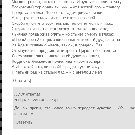
Мы все грешны; но меч – в ножны! И пусть восходит к Богу
Воскресный хор средь тишины – от мертвой прочь тревогу.
Предстала милая Ленор – с Надеждой за спиной,
А ты, грустя, оплачь дитя, не ставшее женой.
Скорби о ней, что всех нежней, лелей нетленный прах.
Струится жизнь, но не в глазах, а только в волосах,
Льняная прядь жива опять – но стынет смерть в глазах.
«Прочь! прочь! от демонов спешит мятежный дух, взлетая
Из Ада в горнюю обитель, ввысь, в пределы Рая,
Отринув стон, пред светлый трон, к Царю Небес взлетая!
Да смолкнет звон – иначе он ей душу воспалит,
Когда она, блаженств полна, над миром воспарит.
А я! – какой в груди покой! – рыдать уж не хочу,
Я петь ей рад на старый лад – и с ангелом лечу!
[
Ответить
]
Юлия
ответил:
Ноябрь 9th, 2014 at 12:22 дп
Да, вы правы, это более тонко передает чувства… «Увы, ра
златой…»
[
Ответить
]