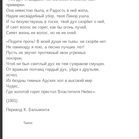
примирен.
Она невестою была, и Радость в ней жила,
Надев несвадебный убор, твоя Линор ушла.
И ты безумствуешь в тоске, твой дух скорбит о ней,
И свет волос ее горит, как бы огонь лучей,
Сияет жизнь ее волос, но не ее очей.
«Подите прочь! В моей душе ни тьмы, ни скорби нет.
Не панихиду я пою, а песню лучших лет!
Пусть не звучит протяжный звон угрюмых
похорон,
Чтоб не был светлый дух ее тем сумраком смущен.
От вражьих полчищ гордый дух, уйдя к друзьям,
исчез,
Из бездны темных Адских зол в высокий мир
Чудес,
Где золотой горит престол Властителя Небес».
(1901)
Перевод К. Бальмонта
Tweet