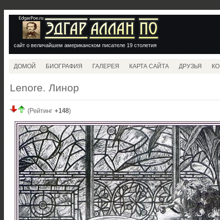
сайт о величайшем американском писателе 19 столетия
ДОМОЙ
БИОГРАФИЯ
ГАЛЕРЕЯ
КАРТА САЙТА
ДРУЗЬЯ
КО
Lenore. Линор
(Рейтинг
+148
)