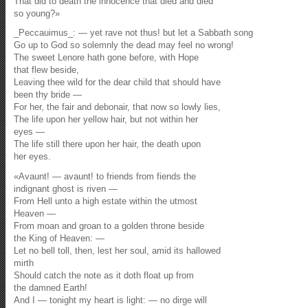
That did to death the innocence that died and died
so young?»
_Peccauimus_: — yet rave not thus! but let a Sabbath song
Go up to God so solemnly the dead may feel no wrong!
The sweet Lenore hath gone before, with Hope
that flew beside,
Leaving thee wild for the dear child that should have
been thy bride —
For her, the fair and debonair, that now so lowly lies,
The life upon her yellow hair, but not within her
eyes —
The life still there upon her hair, the death upon
her eyes.
«Avaunt! — avaunt! to friends from fiends the
indignant ghost is riven —
From Hell unto a high estate within the utmost
Heaven —
From moan and groan to a golden throne beside
the King of Heaven: —
Let no bell toll, then, lest her soul, amid its hallowed
mirth
Should catch the note as it doth float up from
the damned Earth!
And I — tonight my heart is light: — no dirge will