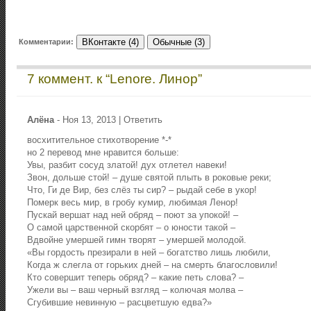
ВКонтакте (4)
Обычные (3)
Комментарии:
7 коммент. к “Lenore. Линор”
Алёна
-
Ноя 13, 2013
|
Ответить
восхитительное стихотворение *-*
но 2 перевод мне нравится больше:
Увы, разбит сосуд златой! дух отлетел навеки!
Звон, дольше стой! – душе святой плыть в роковые реки;
Что, Ги де Вир, без слёз ты сир? – рыдай себе в укор!
Померк весь мир, в гробу кумир, любимая Ленор!
Пускай вершат над ней обряд – поют за упокой! –
О самой царственной скорбят – о юности такой –
Вдвойне умершей гимн творят – умершей молодой.
«Вы гордость презирали в ней – богатство лишь любили,
Когда ж слегла от горьких дней – на смерть благословили!
Кто совершит теперь обряд? – какие петь слова? –
Ужели вы – ваш черный взгляд – колючая молва –
Сгубившие невинную – расцветшую едва?»