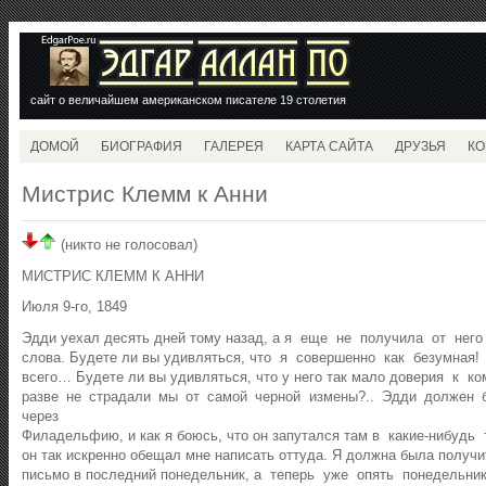
сайт о величайшем американском писателе 19 столетия
ДОМОЙ
БИОГРАФИЯ
ГАЛЕРЕЯ
КАРТА САЙТА
ДРУЗЬЯ
КО
Мистрис Клемм к Анни
(никто не голосовал)
МИСТРИС КЛЕММ К АННИ
Июля 9-го, 1849
Эдди уехал десять дней тому назад, а я еще не получила от него
слова. Будете ли вы удивляться, что я совершенно как безумная
всего… Будете ли вы удивляться, что у него так мало доверия к ко
разве не страдали мы от самой черной измены?.. Эдди должен
через
Филадельфию, и как я боюсь, что он запутался там в какие-нибудь 
он так искренно обещал мне написать оттуда. Я должна была получ
письмо в последний понедельник, а теперь уже опять понедельни