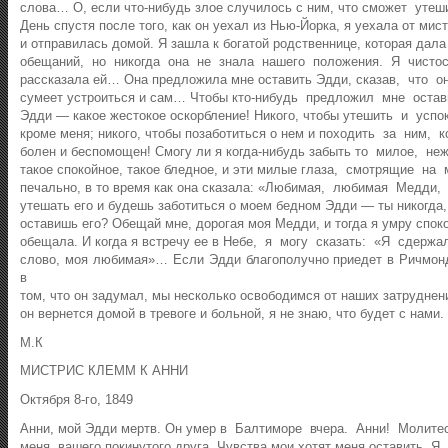
слова… О, если что-нибудь злое случилось с ним, что сможет уте
День спустя после того, как он уехал из Нью-Йорка, я уехала от ми
и отправилась домой. Я зашла к богатой родственнице, которая дал
обещаний, но никогда она не знала нашего положения. Я чисто
рассказала ей… Она предложила мне оставить Эдди, сказав, что о
сумеет устроиться и сам… Чтобы кто-нибудь предложил мне остав
Эдди — какое жестокое оскорбление! Никого, чтобы утешить и успок
кроме меня; никого, чтобы позаботиться о нем и походить за ним, к
болен и беспомощен! Смогу ли я когда-нибудь забыть то милое, не
такое спокойное, такое бледное, и эти милые глаза, смотрящие на 
печально, в то время как она сказала: «Любимая, любимая Медди
утешать его и будешь заботиться о моем бедном Эдди — ты никогда,
оставишь его? Обещай мне, дорогая моя Медди, и тогда я умру спок
обещала. И когда я встречу ее в Небе, я могу сказать: «Я сдержа
слово, моя любимая»… Если Эдди благополучно приедет в Ричмо
в
том, что он задумал, мы несколько освободимся от наших затруднен
он вернется домой в тревоге и больной, я не знаю, что будет с нами.
М.К
МИСТРИС КЛЕММ К АННИ
Октября 8-го, 1849
Анни, мой Эдди мертв. Он умер в Балтиморе вчера. Анни! Молите
меня, вашего покинутого друга. Чувства мои хотят меня оставить. 