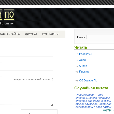
9 столетия
КАРТА САЙТА
ДРУЗЬЯ
КОНТАКТЫ
Поиск:
Читать
Рассказы
Эссе
Стихи
Письма
(введите правильный e-mail)
Об Эдгаре По
Случайная цитата
Невежество — это
счастье, но для полноты
счастья оно должно быть
таким глубоким, чтобы не
подозревать о себе самом.
—
Эдгар П