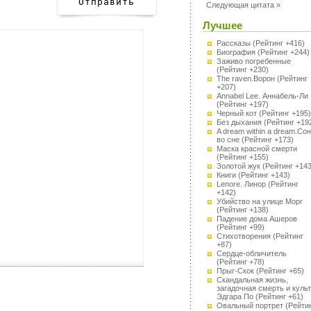
Следующая цитата »
Лучшее
Рассказы
(Рейтинг +416)
Биография
(Рейтинг +244)
Заживо погребенные
(Рейтинг +230)
The raven.Ворон
(Рейтинг
+207)
Annabel Lee. Аннабель-Ли
(Рейтинг +197)
Черный кот
(Рейтинг +195)
Без дыхания
(Рейтинг +19
A dream within a dream.Сон
во сне
(Рейтинг +173)
Маска красной смерти
(Рейтинг +155)
Золотой жук
(Рейтинг +143
Книги
(Рейтинг +143)
Lenore. Линор
(Рейтинг
+142)
Убийство на улице Морг
(Рейтинг +138)
Падение дома Ашеров
(Рейтинг +99)
Стихотворения
(Рейтинг
+87)
Сердце-обличитель
(Рейтинг +78)
Прыг-Скок
(Рейтинг +65)
Скандальная жизнь,
загадочная смерть и культ
Эдгара По
(Рейтинг +61)
Овальный портрет
(Рейти