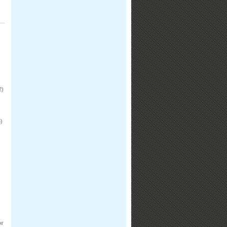
2)
)
нг